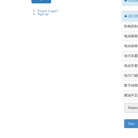
信息
Forgot Login?
Sign up
其它
防抱死制
电动座椅
电动座椅
动力车窗
电动车窗
动力门锁
数字或模
燃油不足
Display
Start