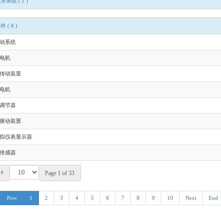
娱乐系统
( 1 )
部件
( 8 )
动系统
电机
传动装置
电机
调节器
驱动装置
拟仪表显示器
传感器
 #
Page 1 of 33
Prev
1
2
3
4
5
6
7
8
9
10
Next
End