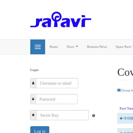
Home
News
Business News
Spare Parts
Cov
Login
Group 
Part Na
传动
Log in