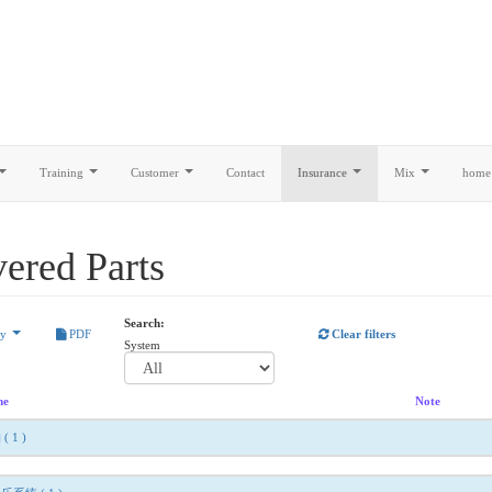
Training
Customer
Contact
Insurance
Mix
home
ered Parts
Search:
by
PDF
Clear filters
System
me
Note
轴
( 1 )