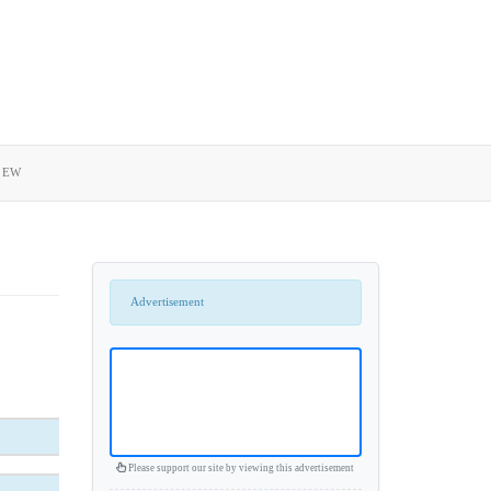
 EW
Advertisement
Please support our site by viewing this advertisement